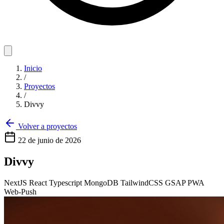
Inicio
/
Proyectos
/
Divvy
Volver a proyectos
22 de junio de 2026
Divvy
NextJS
React
Typescript
MongoDB
TailwindCSS
GSAP
PWA
Web-Push