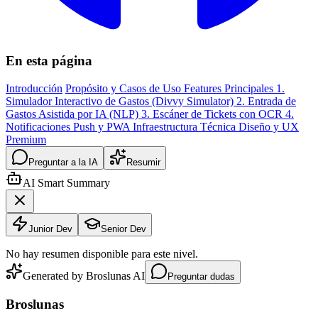
En esta página
Introducción
Propósito y Casos de Uso
Features Principales
1.
Simulador Interactivo de Gastos (Divvy Simulator)
2. Entrada de
Gastos Asistida por IA (NLP)
3. Escáner de Tickets con OCR
4.
Notificaciones Push y PWA
Infraestructura Técnica
Diseño y UX
Premium
Preguntar a la IA
Resumir
AI Smart Summary
Junior Dev
Senior Dev
No hay resumen disponible para este nivel.
Generated by Broslunas AI
Preguntar dudas
Broslunas