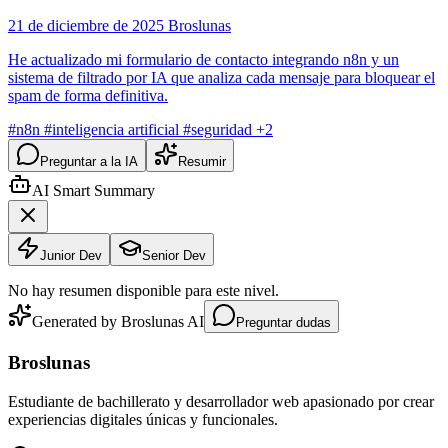
21 de diciembre de 2025
Broslunas
He actualizado mi formulario de contacto integrando n8n y un
sistema de filtrado por IA que analiza cada mensaje para bloquear el
spam de forma definitiva.
#n8n
#inteligencia artificial
#seguridad
+2
Preguntar a la IA
Resumir
AI Smart Summary
Junior Dev
Senior Dev
No hay resumen disponible para este nivel.
Generated by Broslunas AI
Preguntar dudas
Broslunas
Estudiante de bachillerato y desarrollador web apasionado por crear
experiencias digitales únicas y funcionales.