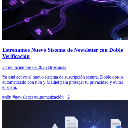
Estrenamos Nuevo Sistema de Newsletter con Doble
Verificación
24 de diciembre de 2025
Broslunas
Ya está activo el nuevo sistema de suscripción segura. Doble opt-in
automatizado con n8n y Mailjet para proteger tu privacidad y evitar
el spam.
#n8n
#newsletter
#automatización
+2