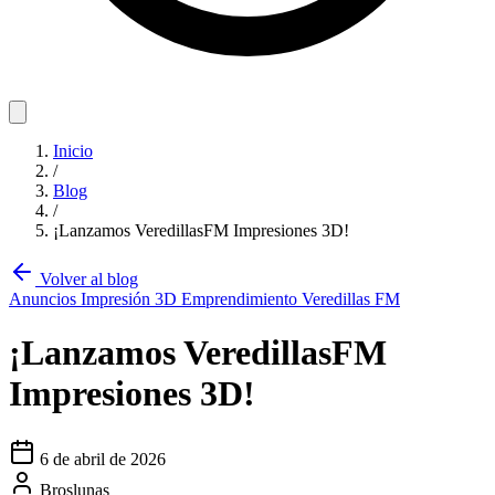
Inicio
/
Blog
/
¡Lanzamos VeredillasFM Impresiones 3D!
Volver al blog
Anuncios
Impresión 3D
Emprendimiento
Veredillas FM
¡Lanzamos VeredillasFM
Impresiones 3D!
6 de abril de 2026
Broslunas