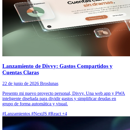
Lanzamiento de Divvy: Gastos Compartidos y
Cuentas Claras
22 de junio de 2026
Broslunas
Presento mi nuevo proyecto personal, Divvy. Una web app y PWA
inteligente diseñada para dividir gastos y simplificar deudas en
grupo de forma automática y visual.
#Lanzamientos
#NextJS
#React
+4